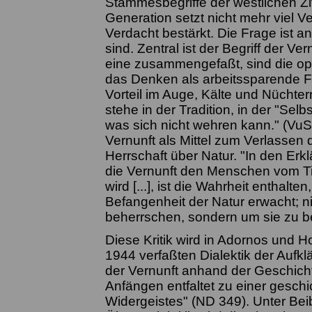
Stammesbegriffe der westlichen Zivi
Generation setzt nicht mehr viel V
Verdacht bestärkt. Die Frage ist an
sind. Zentral ist der Begriff der V
eine zusammengefaßt, sind die op
das Denken als arbeitssparende Fun
Vorteil im Auge, Kälte und Nüchter
stehe in der Tradition, in der "Selb
was sich nicht wehren kann." (VuS 2
Vernunft als Mittel zum Verlassen 
Herrschaft über Natur. "In den Erk
die Vernunft den Menschen vom Tie
wird [...], ist die Wahrheit enthalt
Befangenheit der Natur erwacht; nic
beherrschen, sondern um sie zu be
Diese Kritik wird in Adornos und
1944 verfaßten Dialektik der Aufklä
der Vernunft anhand der Geschicht
Anfängen entfaltet zu einer gesch
Widergeistes" (ND 349). Unter Beib