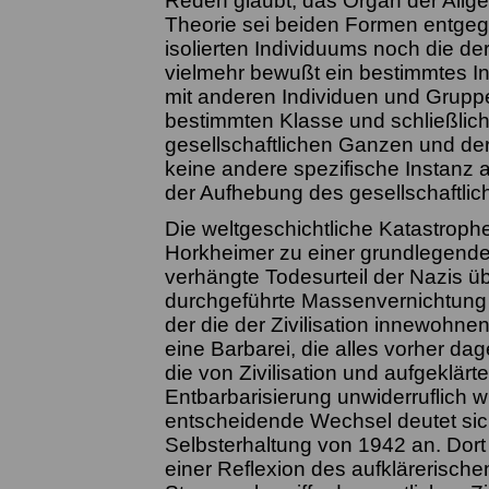
Reden glaubt, das Organ der Allgem
Theorie sei beiden Formen entgege
isolierten Individuums noch die de
vielmehr bewußt ein bestimmtes I
mit anderen Individuen und Gruppe
bestimmten Klasse und schließlich 
gesellschaftlichen Ganzen und der
keine andere spezifische Instanz al
der Aufhebung des gesellschaftlic
Die weltgeschichtliche Katastroph
Horkheimer zu einer grundlegenden
verhängte Todesurteil der Nazis üb
durchgeführte Massenvernichtung 
der die der Zivilisation innewohn
eine Barbarei, die alles vorher da
die von Zivilisation und aufgeklä
Entbarbarisierung unwiderruflich wi
entscheidende Wechsel deutet sic
Selbsterhaltung von 1942 an. Dort
einer Reflexion des aufklärerisch