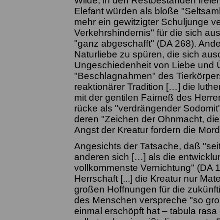
Wilde, in den Restbeständen freier
Elefant würden als bloße "Seltsa
mehr ein gewitzigter Schuljunge ver
Verkehrshindernis" für die sich au
"ganz abgeschafft" (DA 268). Ande
Naturliebe zu spüren, die sich aus
Ungeschiedenheit von Liebe und Ü
"Beschlagnahmen" des Tierkörpers.
reaktionärer Tradition […] die lut
mit der gentilen Fairneß des Herre
rücke als "verdrängender Sodomit"
deren "Zeichen der Ohnmacht, die
Angst der Kreatur fordern die Mord
Angesichts der Tatsache, daß "sei
anderen sich […] als die entwickl
vollkommenste Vernichtung" (DA 19
Herrschaft [...] die Kreatur nur Ma
großen Hoffnungen für die zukünft
des Menschen verspreche "so groß
einmal erschöpft hat – tabula rasa 