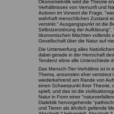
Ökonomiekritik wird die Theorie e
Verhältnisses von Vernunft und Nat
Autoren im Vorwort die Frage, "war
wahrhaft menschlichen Zustand ein
versinkt." Ausgangspunkt ist die B
Selbstzerstörung der Aufklärung".
ökonomischen Mächten vollends ann
Gesellschaft über die Natur auf ni
Die Unterwerfung alles Natürlichen 
dabei gerade in der Herrschaft des
Tendenz ebne alle Unterschiede d
Das Mensch-Tier-Verhältnis ist in er
Thema, ansonsten eher verstreut i
wiederkehrend am Rande von Aufsä
einen Schwerpunkt ihrer Theorie, d
spielt, und das ist die zivilisation
Natur in Form einer "naturverfall
Dialektik hervorgehende "pathische
und Tieren als ähnlich geltende Me
Abschnitt 2 behandelt. Abschnitt 